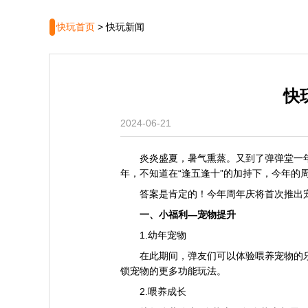
快玩首页
>
快玩新闻
快
2024-06-21
炎炎盛夏，暑气熏蒸。又到了弹弹堂一
年，不知道在“逢五逢十”的加持下，今年的
答案是肯定的！今年周年庆将首次推出
一、小福利—宠物提升
1.幼年宠物
在此期间，弹友们可以体验喂养宠物的
锁宠物的更多功能玩法。
2.喂养成长