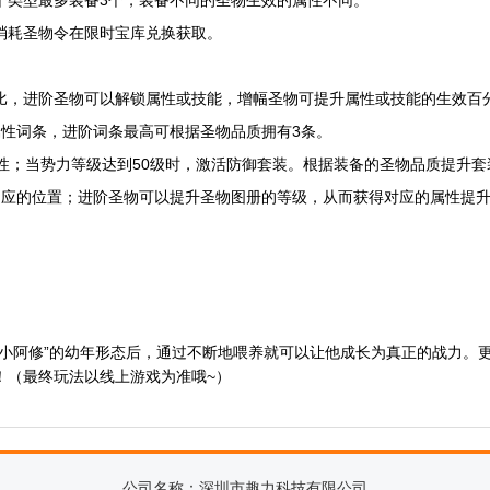
个类型最多装备3个，装备不同的圣物生效的属性不同。
消耗圣物令在限时宝库兑换获取。
比，进阶圣物可以解锁属性或技能，增幅圣物可提升属性或技能的生效百
属性词条，进阶词条最高可根据圣物品质拥有3条。
性；当势力等级达到50级时，激活防御套装。根据装备的圣物品质提升
相应的位置；进阶圣物可以提升圣物图册的等级，从而获得对应的属性提
“小阿修”的幼年形态后，通过不断地喂养就可以让他成长为真正的战力。
！（最终玩法以线上游戏为准哦~）
公司名称：深圳市趣力科技有限公司